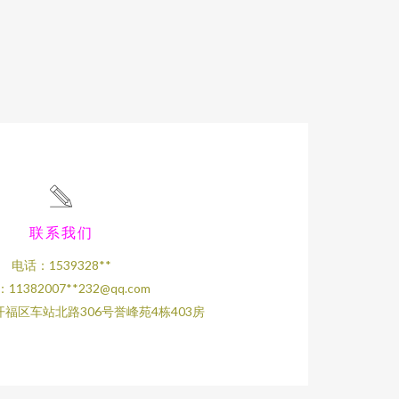
联系我们
电话：1539328**
11382007**
232@qq.com
福区车站北路306号誉峰苑4栋403房